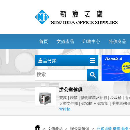
首頁
文儀產品
印務中心
特價商品
辦公室傢俱
夾萬
|
錢箱
|
儲物膠箱及抽屜
|
垃圾桶
|
雨
大型文件櫃
|
儲物櫃 + 儲貨架
|
手推車/餐
堂排椅
>
文儀產品
>
辦公室傢俱
>
公眾排椅 機場排椅 