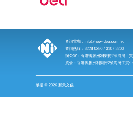
查詢電郵：
info@new-idea.com.hk
查詢熱線：8228 0280 / 3107 3200
辦公室：香港鴨脷洲利樂街2號海灣工貿中
貨倉：香港鴨脷洲利樂街2號海灣工貿中心
版權 © 2026 新意文儀