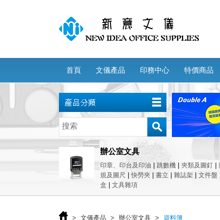
首頁
文儀產品
印務中心
特價商品
辦公室文具
印章、印台及印油
|
跳數機
|
夾類及圖釘
|
規及圖尺
|
快勞夾
|
書立
|
雜誌架
|
文件盤
盒
|
文具雜項
>
文儀產品
>
辦公室文具
>
資料簿