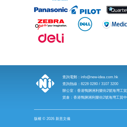
查詢電郵：
info@new-idea.com.hk
查詢熱線：8228 0280 / 3107 3200
辦公室：香港鴨脷洲利樂街2號海灣工貿中
貨倉：香港鴨脷洲利樂街2號海灣工貿中心
版權 © 2026 新意文儀