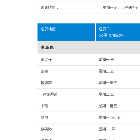
送貨時間：
星期一至五上午9時至
送貨地區
送貨日
(公眾假期除外)
港 島 區
香港仔
星期一,三
金鐘
星期二,四
銅鑼灣
星期一至五
銅鑼灣道
星期二,四
中環
星期一至五
柴灣
星期一, 三, 五
數碼港
星期二, 四