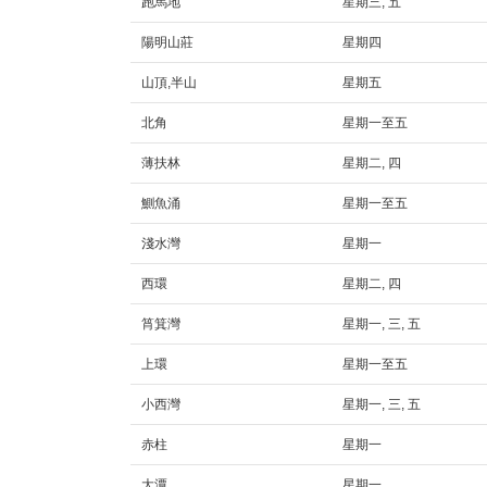
跑馬地
星期三, 五
陽明山莊
星期四
山頂,半山
星期五
北角
星期一至五
薄扶林
星期二, 四
鰂魚涌
星期一至五
淺水灣
星期一
西環
星期二, 四
筲箕灣
星期一, 三, 五
上環
星期一至五
小西灣
星期一, 三, 五
赤柱
星期一
大潭
星期一