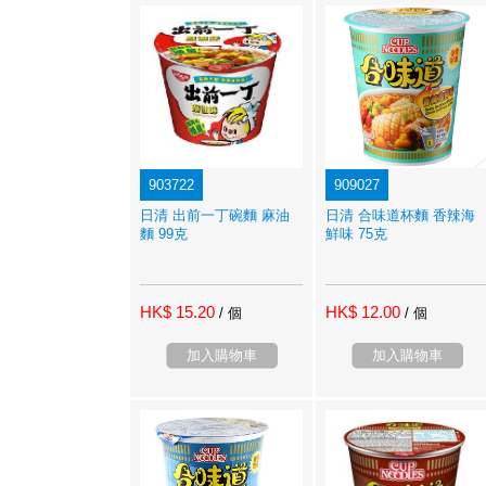
903722
909027
日清 出前一丁碗麵 麻油
日清 合味道杯麵 香辣海
麵 99克
鮮味 75克
HK$ 15.20
HK$ 12.00
/ 個
/ 個
加入購物車
加入購物車