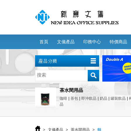
首頁
文儀產品
印務中心
特價商品
茶水間用品
咖啡
|
茶包
|
即沖飲品
|
奶品
|
罐裝飲品
|
品
>
文儀產品
>
茶水間用品
>
麵