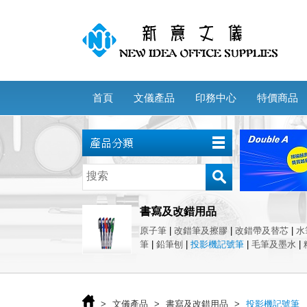
首頁
文儀產品
印務中心
特價商品
書寫及改錯用品
原子筆
|
改錯筆及擦膠
|
改錯帶及替芯
|
水
筆
|
鉛筆刨
|
投影機記號筆
|
毛筆及墨水
|
>
文儀產品
>
書寫及改錯用品
>
投影機記號筆