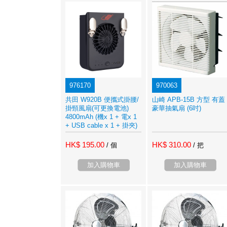
976170
970063
共田 W920B 便攜式掛腰/
山崎 APB-15B 方型 有蓋
掛頸風扇(可更換電池)
豪華抽氣扇 (6吋)
4800mAh (機x 1 + 電x 1
+ USB cable x 1 + 掛夾)
HK$ 195.00
HK$ 310.00
/ 個
/ 把
加入購物車
加入購物車