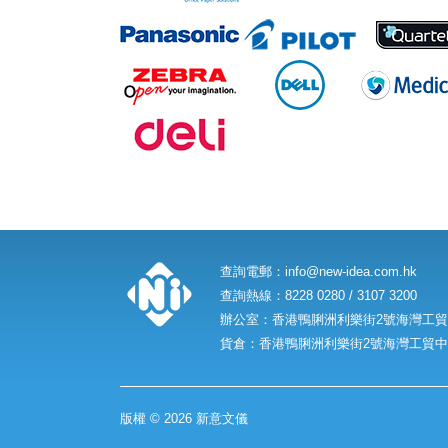
查詢電郵：
info@new-idea.com.hk
查詢熱線：8228 0280 / 3107 3200
辦公室：香港鴨脷洲利樂街2號海灣工貿中
貨倉：香港鴨脷洲利樂街2號海灣工貿中心
版權 © 2026 新意文儀