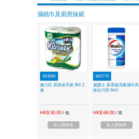
濕紙巾及廚房抹紙
903886
900778
健力氏 廚房抹手紙 9吋 2
威露士 多用途消毒濕巾高
卷
效去污型 84片
HK$ 30.00
HK$ 68.00
/ 包
/ 筒
加入購物車
加入購物車