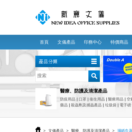
首頁
文儀產品
印務中心
特價商品
醫療、防護及清潔產品
防疫用品
|
口罩
|
衞生用品
|
醫療用品
|
空
藥品
|
殺蟲劑及捕蟲產品
|
垃圾袋
|
電子磅
>
文儀產品
>
醫療、防護及清潔產品
>
濕紙巾