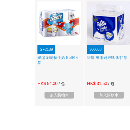
SF2189
900053
絲潔 廚房抹手紙 8.5吋 6
維達 萬用廚房紙 9吋4卷
卷
HK$ 54.00
HK$ 31.50
/ 包
/ 包
加入購物車
加入購物車