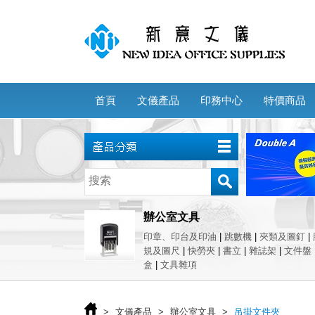
首頁
文儀產品
印務中心
特價商品
辦公室文具
印章、印台及印油
|
跳數機
|
夾類及圖釘
|
規及圖尺
|
快勞夾
|
書立
|
雜誌架
|
文件盤
盒
|
文具雜項
>
文儀產品
>
辦公室文具
>
吊掛文件夾