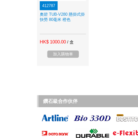
412787
奧碧 TUB-V280 懸掛式掛
快勞 80毫米 橙色
HK$ 1000.00
/ 盒
加入購物車
鑽石級合作伙伴