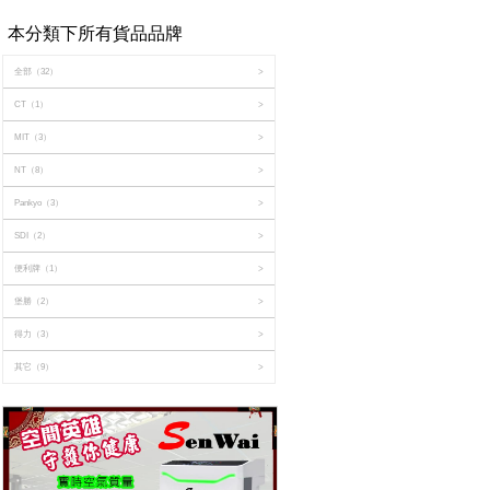
本分類下所有貨品品牌
全部
（32）
>
CT
（1）
>
MIT
（3）
>
NT
（8）
>
Pankyo
（3）
>
SDI
（2）
>
便利牌
（1）
>
堡勝
（2）
>
得力
（3）
>
其它
（9）
>