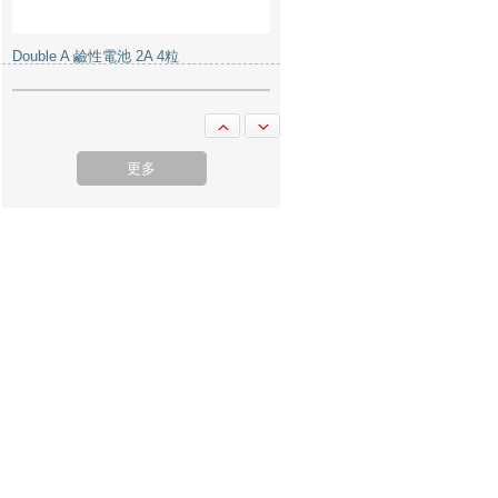
Double A 鹼性電池 3A 4粒
更多
Sivic C20A 資料簿 A4 20頁 藍色