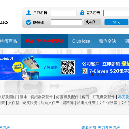
特價商品
精品 / 玩具特賣專區
Club Idea
職位空缺
關
夾類及圖釘
|
膠水
|
切紙器及配件
|
釘書機及配件
|
剪刀
|
打孔機及配件
|
界刀
誌架
|
文件盤
|
硬皮快勞
|
活頁文件夾
|
資料簿
|
吊掛文件夾
|
文件保護套
|
文件
界刀板
查看所有 界刀及界刀板