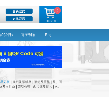
0
HK$0.0
於我們
電子刊物
|
Eng
▼
及界刀板
|
膠紙及膠紙座
|
筆筒及筆盤
|
尺、圓
夾及文件套
|
索引分類
|
名片簿及替芯
|
名片