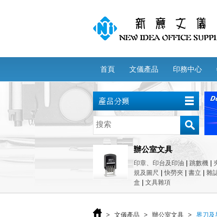
首頁
文儀產品
印務中心
辦公室文具
印章、印台及印油
|
跳數機
|
規及圖尺
|
快勞夾
|
書立
|
雜
盒
|
文具雜項
>
文儀產品
>
辦公室文具
>
界刀及