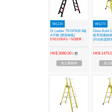
991224
991273
Dr Ladder TR-DFB08 8級
Glora Build
A字梯 (雙面梯級)
級單面纖維
EN131和AS / NZ標準
(符合歐盟標準 
HK$ 3080.00
HK$ 1475.
/ 把
加入購物車
加入