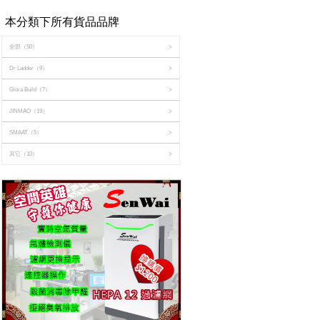
本分類下所有貨品品牌
全部
（50）
>
Dr Ladder
（9）
>
Glora Build
（7）
>
JINMAO
（19）
>
SMAAT
（5）
>
其它
（10）
>