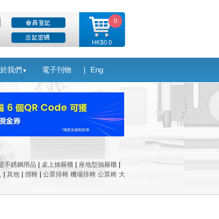
0
HK$0.0
於我們
電子刊物
|
Eng
▼
堂不銹鋼用品
|
桌上抽屜櫃
|
座地型抽屜櫃
|
人
|
其他
|
摺椅
|
公眾排椅 機場排椅 公眾椅 大