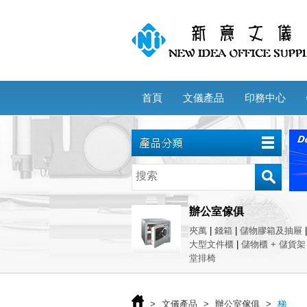
首頁
文儀產品
印務中心
辦公室傢俱
夾萬
|
錢箱
|
儲物膠箱及抽屜
大型文件櫃
|
儲物櫃 + 儲貨架
堂排椅
>
文儀產品
>
辦公室傢俱
>
梯