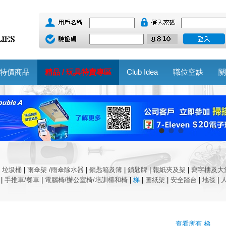
特價商品
精品 / 玩具特賣專區
Club Idea
職位空缺
關
|
垃圾桶
|
雨傘架 /雨傘除水器
|
鎖匙箱及簿
|
鎖匙牌
|
報紙夾及架
|
寫字樓及大
|
手推車/餐車
|
電腦椅/辦公室椅/培訓檯和椅
|
梯
|
圖紙架
|
安全踏台
|
地毯
|
查看所有 梯