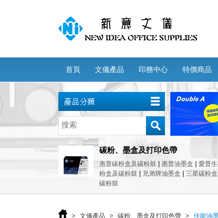
首頁
文儀產品
印務中心
特價商品
碳粉、墨盒及打印色帶
惠普碳粉盒及碳粉鼓
|
惠普油墨盒
|
愛普
粉盒及碳粉鼓
|
兄弟牌油墨盒
|
三星碳粉盒
碳粉鼓
>
文儀產品
>
碳粉、墨盒及打印色帶
>
佳能油