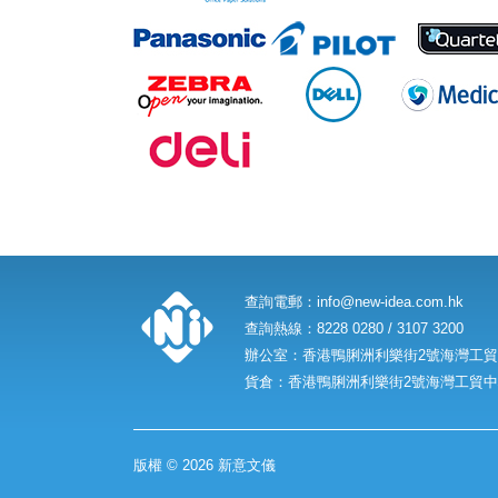
查詢電郵：
info@new-idea.com.hk
查詢熱線：8228 0280 / 3107 3200
辦公室：香港鴨脷洲利樂街2號海灣工貿中
貨倉：香港鴨脷洲利樂街2號海灣工貿中心
版權 © 2026 新意文儀