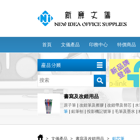
首頁
文儀產品
印務中心
特價商品
書寫及改錯用品
原子筆
|
改錯筆及擦膠
|
改錯帶及替芯
|
水
筆
|
鉛筆刨
|
投影機記號筆
|
毛筆及墨水
|
>
文儀產品
>
書寫及改錯用品
>
鉛芯筆