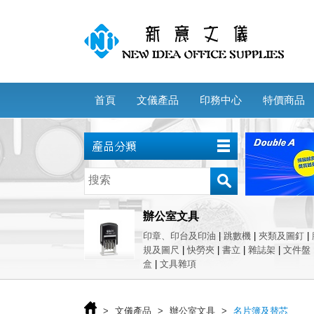
首頁
文儀產品
印務中心
特價商品
辦公室文具
印章、印台及印油
|
跳數機
|
夾類及圖釘
|
規及圖尺
|
快勞夾
|
書立
|
雜誌架
|
文件盤
盒
|
文具雜項
>
文儀產品
>
辦公室文具
>
名片簿及替芯