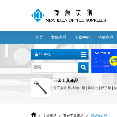
首頁
文儀產品
印務中心
特價商品
五金工具產品
電工剪鉗 樹枝剪鉗類
|
螺絲批
|
扳手類
|
>
文儀產品
>
五金工具產品
>
測試儀錶類