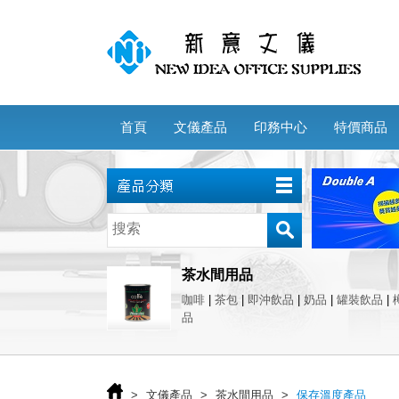
首頁
文儀產品
印務中心
特價商品
茶水間用品
咖啡
|
茶包
|
即沖飲品
|
奶品
|
罐裝飲品
|
品
>
文儀產品
>
茶水間用品
>
保存溫度產品