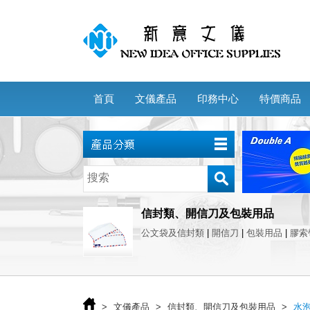
首頁
文儀產品
印務中心
特價商品
信封類、開信刀及包裝用品
公文袋及信封類
|
開信刀
|
包裝用品
|
膠索
>
文儀產品
>
信封類、開信刀及包裝用品
>
水