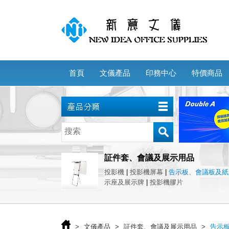
首頁
文儀產品
印務中心
特價商品
証件套、會議及展示用品
投影機
|
投影機屏幕
|
告示板、會議板及紙
示座及展示牌
|
投影機膠片
>
文儀產品
>
証件套、會議及展示用品
>
告示