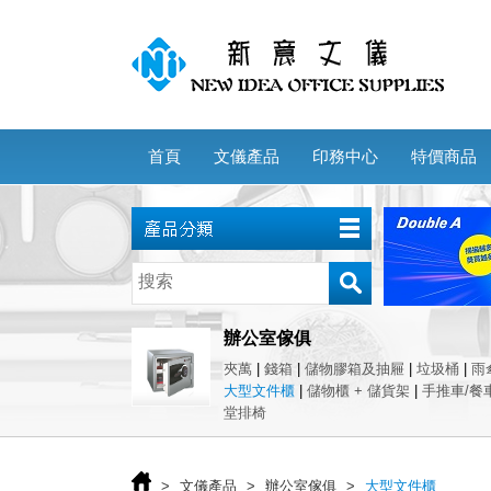
首頁
文儀產品
印務中心
特價商品
辦公室傢俱
夾萬
|
錢箱
|
儲物膠箱及抽屜
|
垃圾桶
|
雨
大型文件櫃
|
儲物櫃 + 儲貨架
|
手推車/餐
堂排椅
>
文儀產品
>
辦公室傢俱
>
大型文件櫃