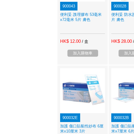
900043
900028
便利妥 謢理膠布 53毫米
便利妥 防水護
x72毫米 5片 膚色
片 膚色
HK$ 12.00
HK$ 28.00
/ 盒
加入購物車
加入
900032E
900032B
加護 傷口貼黏性紗布 6厘
加護 傷口貼
米x10厘米 3片
米x7厘米 6