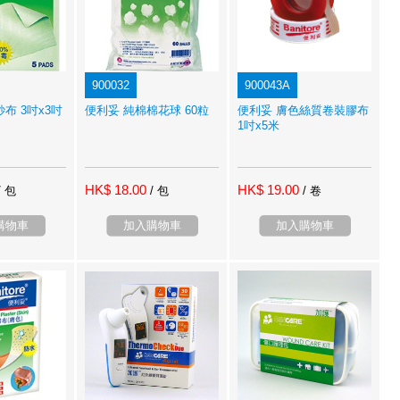
900032
900043A
布 3吋x3吋
便利妥 純棉棉花球 60粒
便利妥 膚色絲質卷裝膠布
1吋x5米
HK$ 18.00
HK$ 19.00
/ 包
/ 包
/ 卷
購物車
加入購物車
加入購物車