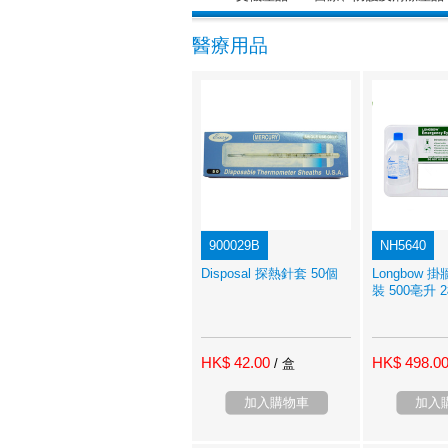
醫療用品
900029B
NH5640
Disposal 探熱針套 50個
Longbow
裝 500亳升 
HK$ 42.00
HK$ 498.0
/ 盒
加入購物車
加入