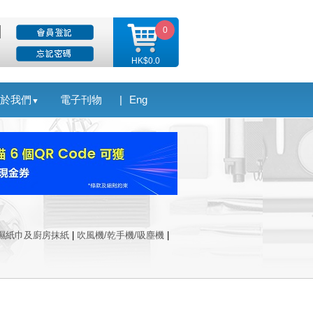
0
HK$0.0
於我們
電子刊物
|
Eng
▼
濕紙巾及廚房抹紙
|
吹風機/乾手機/吸塵機
|