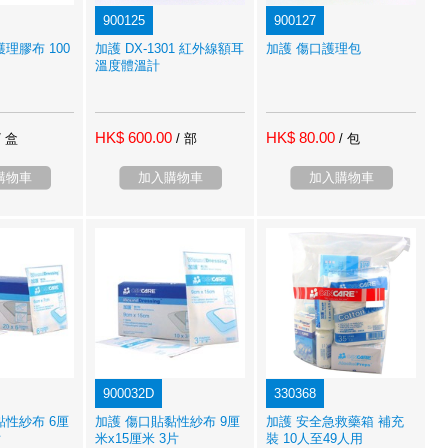
900125
900127
理膠布 100
加護 DX-1301 紅外線額耳
加護 傷口護理包
溫度體溫計
HK$ 600.00
HK$ 80.00
/ 盒
/ 部
/ 包
購物車
加入購物車
加入購物車
900032D
330368
黏性紗布 6厘
加護 傷口貼黏性紗布 9厘
加護 安全急救藥箱 補充
片
米x15厘米 3片
裝 10人至49人用