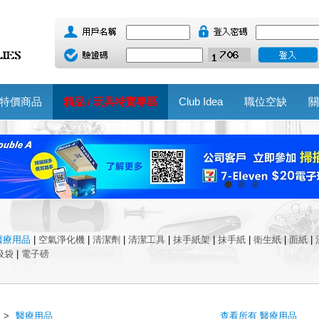
特價商品
精品 / 玩具特賣專區
Club Idea
職位空缺
關
醫療用品
|
空氣淨化機
|
清潔劑
|
清潔工具
|
抹手紙架
|
抹手紙
|
衛生紙
|
面紙
|
圾袋
|
電子磅
>
醫療用品
查看所有 醫療用品