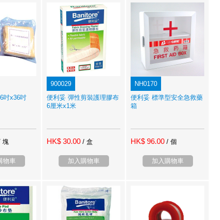
900029
NH0170
6吋x36吋
便利妥 彈性剪裝護理膠布
便利妥 標準型安全急救藥
6厘米x1米
箱
HK$ 30.00
HK$ 96.00
/ 塊
/ 盒
/ 個
購物車
加入購物車
加入購物車