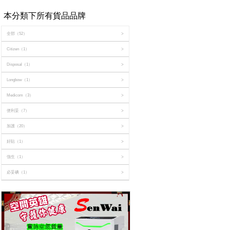
本分類下所有貨品品牌
全部
（52）
>
Citizen
（1）
>
Disposal
（1）
>
Longbow
（1）
>
Medicom
（3）
>
便利妥
（7）
>
加護
（20）
>
好貼
（1）
>
強生
（1）
>
必妥碘
（1）
>
撤隆巴斯
（1）
>
撤隆適
（1）
>
日本好貼
（1）
>