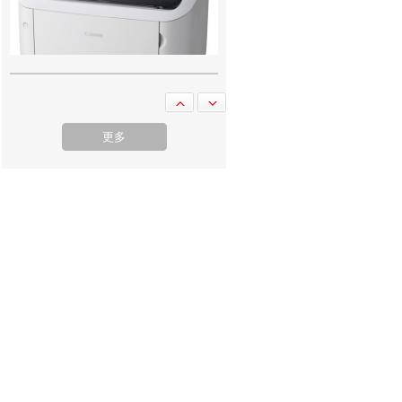
Canon LBP6030W 鐳射打印機 A4
更多
M&G 晨光 AEQ96748 實惠型段狀碎紙
機 4毫米x27毫米 12張 (discontinued)