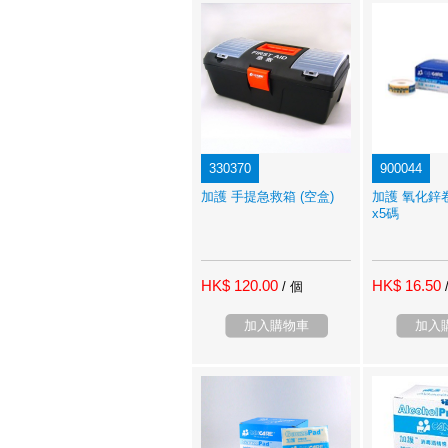
330370
900044
加護 手提急救箱 (空盒)
加護 氧化鋅
x5碼
HK$ 120.00
HK$ 16.50
/ 個
加入購物車
加入