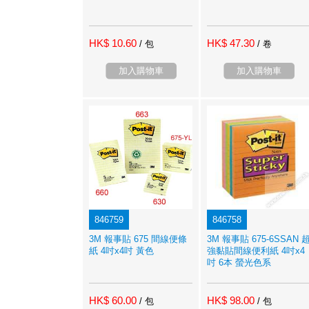
HK$ 10.60
HK$ 47.30
/ 包
/ 卷
加入購物車
加入購物車
846759
846758
3M 報事貼 675 間線便條
3M 報事貼 675-6SSAN 
紙 4吋x4吋 黃色
強黏貼間線便利紙 4吋x4
吋 6本 螢光色系
HK$ 60.00
HK$ 98.00
/ 包
/ 包