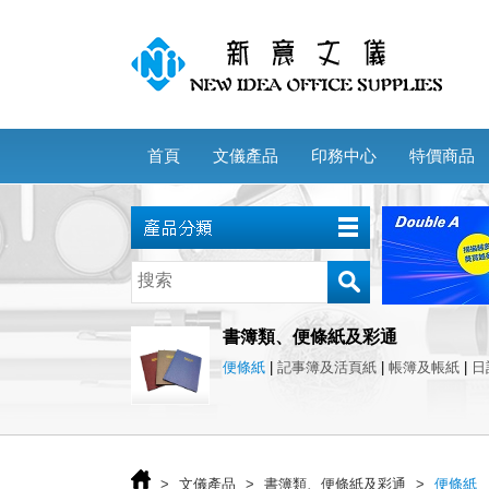
首頁
文儀產品
印務中心
特價商品
書簿類、便條紙及彩通
便條紙
|
記事簿及活頁紙
|
帳簿及帳紙
|
日
>
文儀產品
>
書簿類、便條紙及彩通
>
便條紙