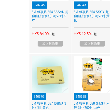
3M6545
846543
3M 報事貼 654-5SSAN 超
3M 報事貼 654-SSCY 超
強黏貼便利紙 3吋x3吋 5
強黏貼便利紙 3吋x3吋 黃
本
色
HK$ 84.00
HK$ 12.50
/ 包
/ 包
加入購物車
加入購物車
846570
840658
3M 報事貼 657 便條紙 3
3M 報事貼 658 改錯貼 六
吋x4吋 黃色
行 1吋x700吋 白色