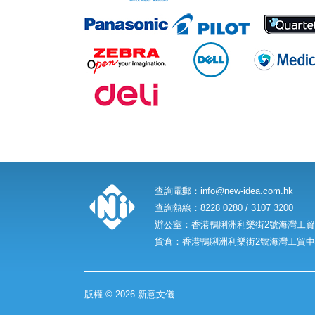
查詢電郵：
info@new-idea.com.hk
查詢熱線：8228 0280 / 3107 3200
辦公室：香港鴨脷洲利樂街2號海灣工貿中
貨倉：香港鴨脷洲利樂街2號海灣工貿中心
版權 © 2026 新意文儀