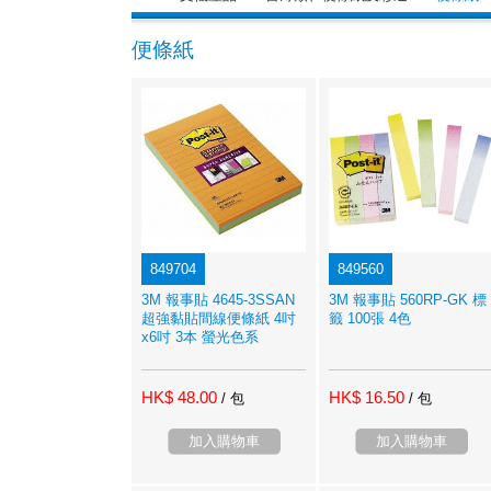
便條紙
849704
849560
3M 報事貼 4645-3SSAN
3M 報事貼 560RP-GK 標
超強黏貼間線便條紙 4吋
籤 100張 4色
x6吋 3本 螢光色系
HK$ 48.00
HK$ 16.50
/ 包
/ 包
加入購物車
加入購物車