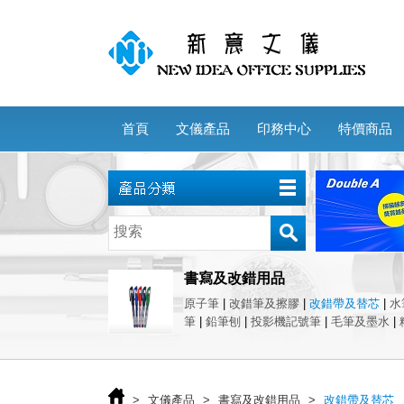
首頁
文儀產品
印務中心
特價商品
書寫及改錯用品
原子筆
|
改錯筆及擦膠
|
改錯帶及替芯
|
水
筆
|
鉛筆刨
|
投影機記號筆
|
毛筆及墨水
|
>
文儀產品
>
書寫及改錯用品
>
改錯帶及替芯