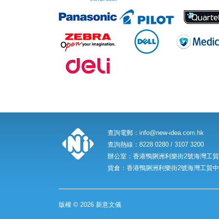
查詢電郵：
info@new-idea.com.hk
查詢熱線：8228 0280 / 3107 3200
辦公室：香港鴨脷洲利樂街2號海灣工貿中
貨倉：香港鴨脷洲利樂街2號海灣工貿中心
版權 © 2026 新意文儀