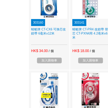
303160
303141
蜻蜓牌 CT-CX6 可換芯改
蜻蜓牌 CT-PR4 改錯帶 替
錯帶 6毫米x12米
芯 CT-PXN4用 4.2亳米x6
米
HK$ 34.00
HK$ 18.00
/ 個
/ 個
加入購物車
加入購物車