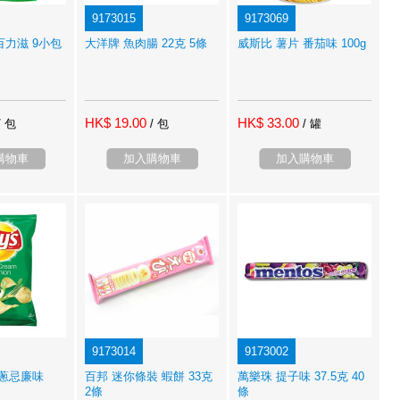
9173015
9173069
百力滋 9小包
大洋牌 魚肉腸 22克 5條
威斯比 薯片 番茄味 100g
HK$ 19.00
HK$ 33.00
/ 包
/ 包
/ 罐
購物車
加入購物車
加入購物車
9173014
9173002
洋蔥忌廉味
百邦 迷你條裝 蝦餅 33克
萬樂珠 提子味 37.5克 40
2條
條