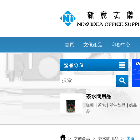
首頁
文儀產品
印務中心
茶水間用品
咖啡
|
茶包
|
即沖飲品
|
奶品
品
>
文儀產品
>
茶水間用品
>
零食