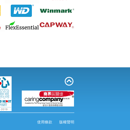
M&G 晨光 AEQ96703 高級粉粒狀碎紙
機 2毫米x6毫米 6張
Sivic C20A 資料簿 A4 20頁 黑色
使用條款
版權聲明