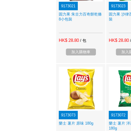
9173021
9173023
固力果 朱古力百奇餅乾條
固力果 沙律
8小包裝
裝
HK$ 28.80
HK$ 28.80
/ 包
加入購物車
加入
9173073
9173072
樂士 薯片 原味 180g
樂士 薯片 
180g