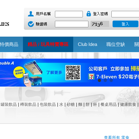
特價商品
精品 / 玩具特賣專區
Club Idea
職位空缺
關
|
罐裝飲品
|
樽裝飲品
|
包裝飲品
|
水
|
砂糖
|
麵
|
餅
|
杯
|
餐桌用品
|
健康飲食
查看所有 零食