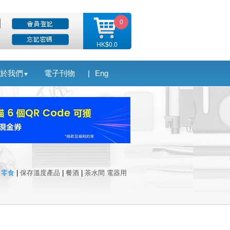
0
HK$0.0
於我們
電子刊物
|
Eng
▼
|
零食
|
保存溫度產品
|
餐酒
|
茶水間 電器用