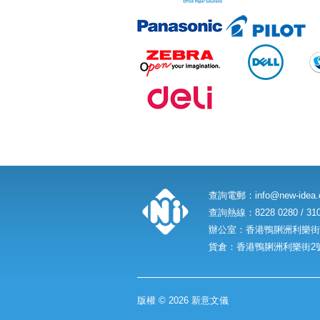
查詢電郵：
info@new-idea
查詢熱線：8228 0280 / 310
辦公室：香港鴨脷洲利樂街2
貨倉：香港鴨脷洲利樂街2號
版權 © 2026 新意文儀