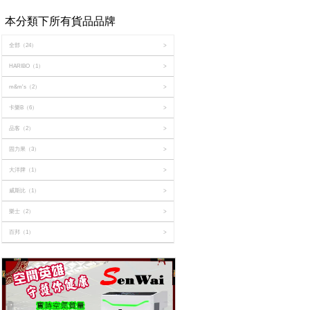
本分類下所有貨品品牌
全部
（24）
>
HARIBO
（1）
>
m&m's
（2）
>
卡樂B
（6）
>
品客
（2）
>
固力果
（3）
>
大洋牌
（1）
>
威斯比
（1）
>
樂士
（2）
>
百邦
（1）
>
萬樂珠
（3）
>
藍鑽石
（2）
>