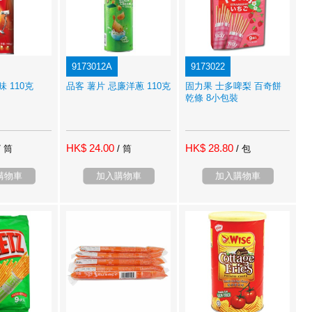
9173012A
9173022
味 110克
品客 薯片 忌廉洋蔥 110克
固力果 士多啤梨 百奇餅
乾條 8小包裝
HK$ 24.00
HK$ 28.80
/ 筒
/ 筒
/ 包
購物車
加入購物車
加入購物車