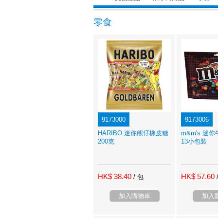
零食
9173000
9173006
HARIBO 迷你熊仔橡皮糖
m&m's 迷
200克
13小包裝
HK$ 38.40
HK$ 57.60
/ 包
加入購物車
加入