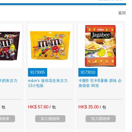
返回
9173005
9173010
你牛奶朱古力
m&m's 迷你花生朱古力
卡樂B 宅卡B薯條 原味 企
13小包裝
身袋裝 90克
HK$ 57.60
HK$ 35.00
/ 包
/ 包
/ 包
購物車
加入購物車
加入購物車