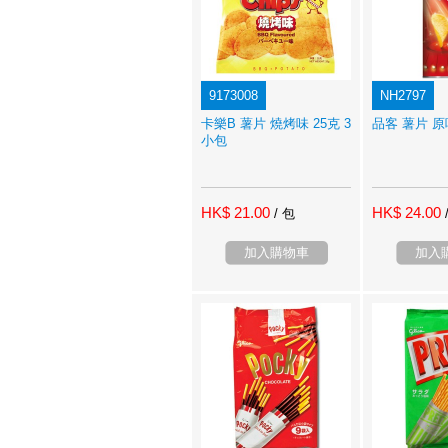
9173008
NH2797
卡樂B 薯片 燒烤味 25克 3
品客 薯片 原
小包
HK$ 21.00
HK$ 24.00
/ 包
加入購物車
加入