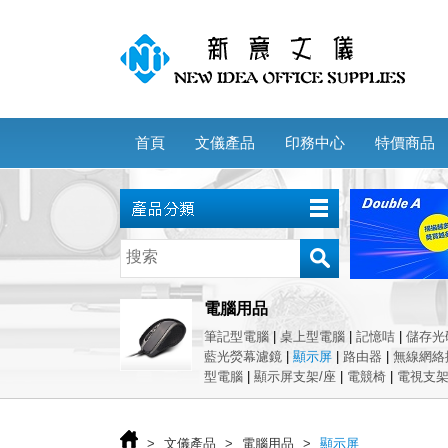
首頁
文儀產品
印務中心
特價商品
電腦用品
筆記型電腦
|
桌上型電腦
|
記憶咭
|
儲存光
藍光熒幕濾鏡
|
顯示屏
|
路由器
|
無線網絡
型電腦
|
顯示屏支架/座
|
電競椅
|
電視支
>
文儀產品
>
電腦用品
>
顯示屏