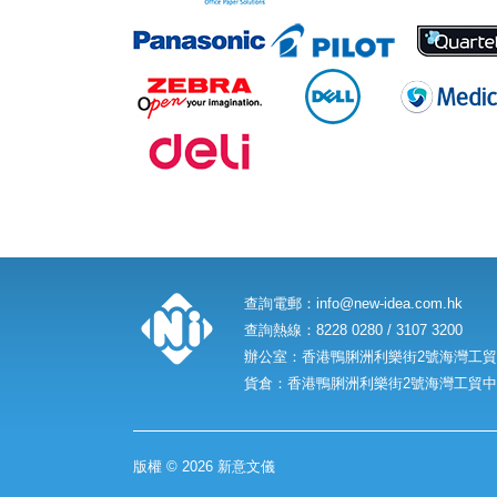
查詢電郵：
info@new-idea.com.hk
查詢熱線：8228 0280 / 3107 3200
辦公室：香港鴨脷洲利樂街2號海灣工貿中
貨倉：香港鴨脷洲利樂街2號海灣工貿中心
版權 © 2026 新意文儀