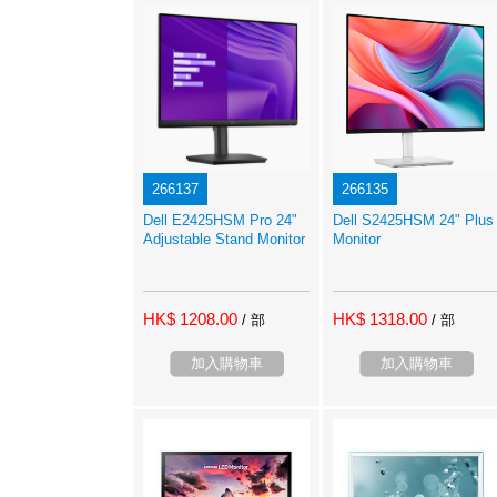
266137
266135
Dell E2425HSM Pro 24"
Dell S2425HSM 24" Plus
Adjustable Stand Monitor
Monitor
HK$ 1208.00
HK$ 1318.00
/ 部
/ 部
加入購物車
加入購物車