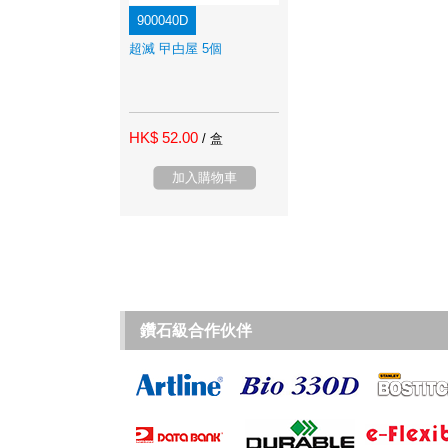
900040D
超滅 曱甴屋 5個
HK$ 52.00
/ 盒
加入購物車
鑽石級合作伙伴