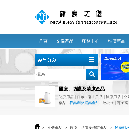
首頁
文儀產品
印務中心
特價商品
醫療、防護及清潔產品
防疫用品
|
口罩
|
衞生用品
|
醫療用品
|
空
藥品
|
殺蟲劑及捕蟲產品
|
垃圾袋
|
電子磅
>
文儀產品
>
醫療、防護及清潔產品
>
殺蟲劑