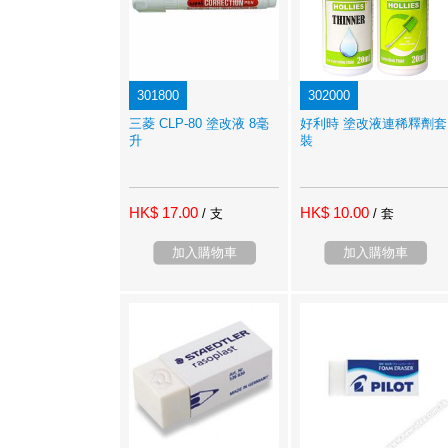
301800
302000
三菱 CLP-80 塗改液 8毫
好利時 塗改液連稀釋劑套
升
裝
HK$ 17.00
HK$ 10.00
/ 支
/ 套
加入購物車
加入購物車