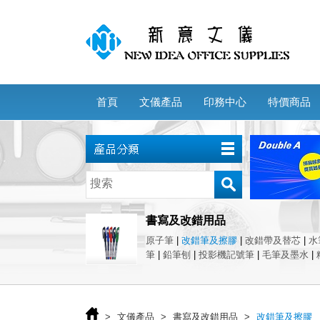
首頁
文儀產品
印務中心
特價商品
書寫及改錯用品
原子筆
|
改錯筆及擦膠
|
改錯帶及替芯
|
水
筆
|
鉛筆刨
|
投影機記號筆
|
毛筆及墨水
|
>
文儀產品
>
書寫及改錯用品
>
改錯筆及擦膠