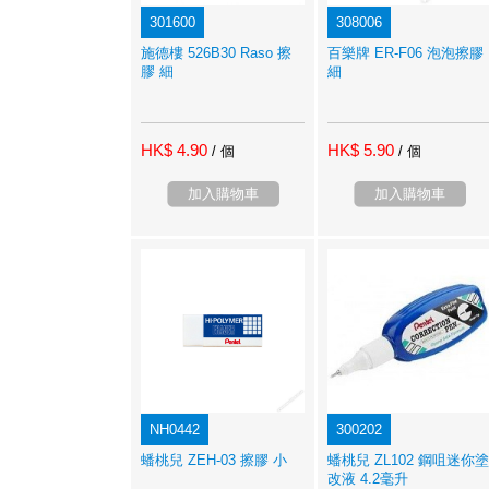
301600
308006
施德樓 526B30 Raso 擦
百樂牌 ER-F06 泡泡擦膠
膠 細
細
HK$ 4.90
HK$ 5.90
/ 個
/ 個
加入購物車
加入購物車
NH0442
300202
蟠桃兒 ZEH-03 擦膠 小
蟠桃兒 ZL102 鋼咀迷你塗
改液 4.2毫升