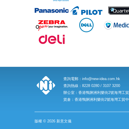
查詢電郵：
info@new-idea.com.hk
查詢熱線：8228 0280 / 3107 3200
辦公室：香港鴨脷洲利樂街2號海灣工貿中
貨倉：香港鴨脷洲利樂街2號海灣工貿中心
版權 © 2026 新意文儀