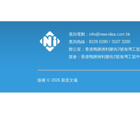
查詢電郵：
info@new-idea.com.hk
查詢熱線：8228 0280 / 3107 3200
辦公室：香港鴨脷洲利樂街2號海灣工貿中
貨倉：香港鴨脷洲利樂街2號海灣工貿中心
版權 © 2026 新意文儀