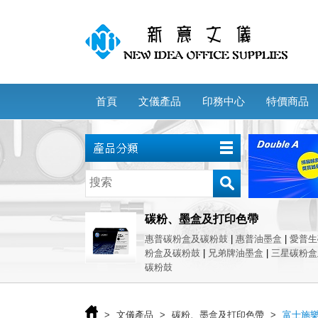
首頁
文儀產品
印務中心
特價商品
碳粉、墨盒及打印色帶
惠普碳粉盒及碳粉鼓
|
惠普油墨盒
|
愛普
粉盒及碳粉鼓
|
兄弟牌油墨盒
|
三星碳粉盒
碳粉鼓
>
文儀產品
>
碳粉、墨盒及打印色帶
>
富士施