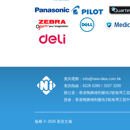
查詢電郵：
info@new-idea.com.hk
查詢熱線：8228 0280 / 3107 3200
辦公室：香港鴨脷洲利樂街2號海灣工貿中
貨倉：香港鴨脷洲利樂街2號海灣工貿中心
版權 © 2026 新意文儀