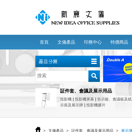
首頁
文儀產品
印務中心
特價商品
証件套、會議及展示用品
投影機
|
投影機屏幕
|
告示板、會議板及紙
示座及展示牌
|
投影機膠片
>
文儀產品
>
証件套、會議及展示用品
>
展示