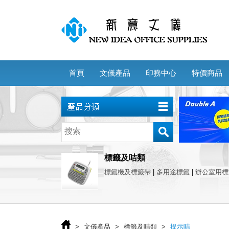
首頁
文儀產品
印務中心
特價商品
標籤及咭類
標籤機及標籤帶
|
多用途標籤
|
辦公室用標
>
文儀產品
>
標籤及咭類
>
提示咭