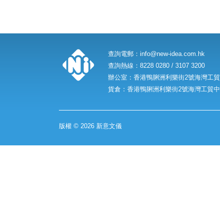
查詢電郵：
info@new-idea.com.hk
查詢熱線：8228 0280 / 3107 3200
辦公室：香港鴨脷洲利樂街2號海灣工貿中
貨倉：香港鴨脷洲利樂街2號海灣工貿中心
版權 © 2026 新意文儀