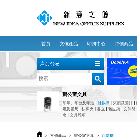
首頁
文儀產品
印務中心
特價商品
辦公室文具
印章、印台及印油
|
跳數機
|
夾類及圖釘
|
規及圖尺
|
快勞夾
|
書立
|
雜誌架
|
文件盤
盒
|
文具雜項
>
文儀產品
>
辦公室文具
>
跳數機