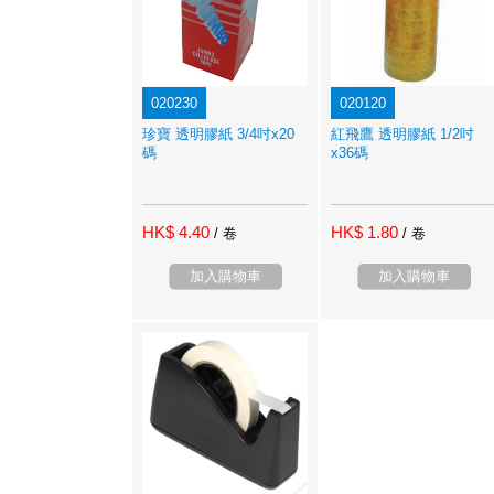
020230
020120
珍寶 透明膠紙 3/4吋x20
紅飛鷹 透明膠紙 1/2吋
碼
x36碼
HK$ 4.40
HK$ 1.80
/ 卷
/ 卷
加入購物車
加入購物車