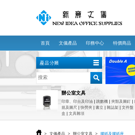
首頁
文儀產品
印務中心
特價商品
辦公室文具
印章、印台及印油
|
跳數機
|
夾類及圖釘
|
規及圖尺
|
快勞夾
|
書立
|
雜誌架
|
文件盤
盒
|
文具雜項
>
文儀產品
>
辦公室文具
>
膠紙及膠紙座