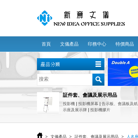
首頁
文儀產品
印務中心
特價商品
証件套、會議及展示用品
投影機
|
投影機屏幕
|
告示板、會議板及紙
示座及展示牌
|
投影機膠片
>
文儀產品
>
証件套、會議及展示用品
>
人名