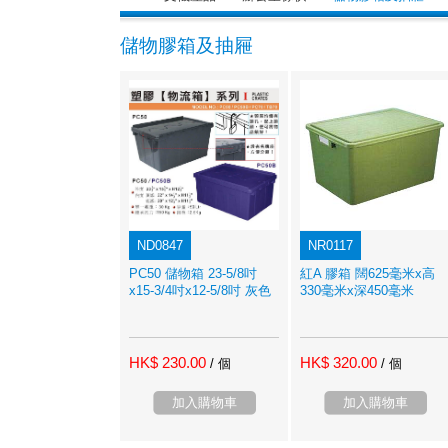
儲物膠箱及抽屜
ND0847
NR0117
PC50 儲物箱 23-5/8吋
紅A 膠箱 闊625毫米x高
x15-3/4吋x12-5/8吋 灰色
330毫米x深450毫米
HK$ 230.00
HK$ 320.00
/ 個
/ 個
加入購物車
加入購物車