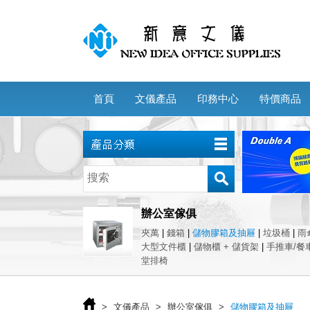
首頁
文儀產品
印務中心
特價商品
辦公室傢俱
夾萬
|
錢箱
|
儲物膠箱及抽屜
|
垃圾桶
|
雨
大型文件櫃
|
儲物櫃 + 儲貨架
|
手推車/餐
堂排椅
>
文儀產品
>
辦公室傢俱
>
儲物膠箱及抽屜