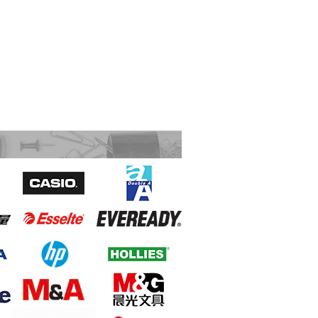
M&G 晨光 AEQ96705 大型粉粒狀碎紙
機 2毫米x10毫米 15張