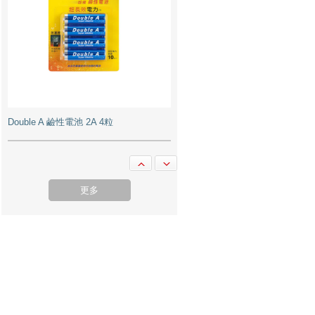
M&G 晨光 AEQ96748 實惠型段狀碎紙
機 4毫米x27毫米 12張 (discontinued)
更多
Pentel Floatune 0.5 BZN205 筆 - Black