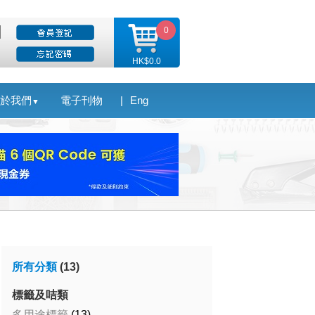
0
HK$0.0
於我們
電子刊物
|
Eng
▼
所有分類
(13)
標籤及咭類
多用途標籤
(13)