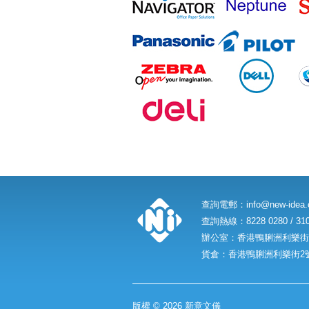
查詢電郵：
info@new-idea
查詢熱線：8228 0280 / 310
辦公室：香港鴨脷洲利樂街2
貨倉：香港鴨脷洲利樂街2號
版權 © 2026 新意文儀