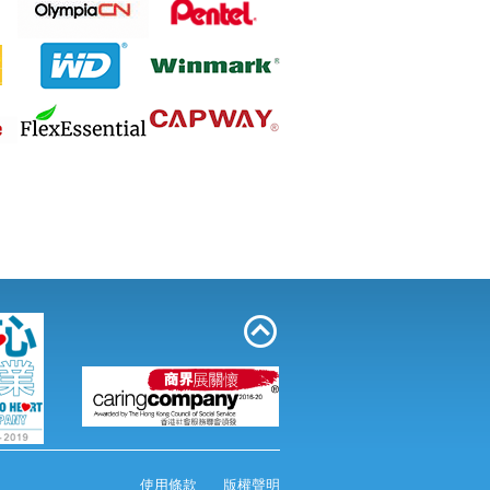
M&G 晨光 AEQ96703 高級粉粒狀碎紙
機 2毫米x6毫米 6張
Canon LBP6030W 鐳射打印機 A4
使用條款
版權聲明