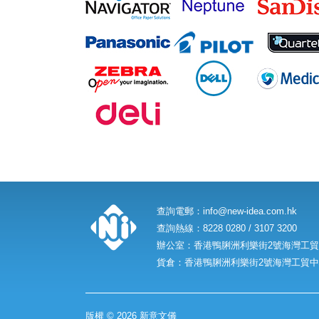
查詢電郵：
info@new-idea.com.hk
查詢熱線：8228 0280 / 3107 3200
辦公室：香港鴨脷洲利樂街2號海灣工貿中
貨倉：香港鴨脷洲利樂街2號海灣工貿中心
版權 © 2026 新意文儀