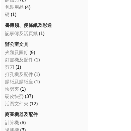
包裝用品
(4)
磅
(1)
書簿類、便條紙及彩通
記事簿及活頁紙
(1)
辦公室文具
夾類及圖釘
(9)
釘書機及配件
(1)
剪刀
(1)
打孔機及配件
(1)
膠紙及膠紙座
(1)
快勞夾
(1)
硬皮快勞
(37)
活頁文件夾
(12)
商業機器及配件
計算機
(6)
過膠機
(3)