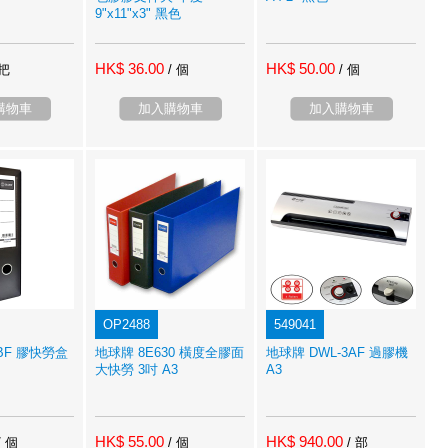
9"x11"x3" 黑色
HK$ 36.00
HK$ 50.00
 把
/ 個
/ 個
購物車
加入購物車
加入購物車
OP2488
549041
5BF 膠快勞盒
地球牌 8E630 橫度全膠面
地球牌 DWL-3AF 過膠機
大快勞 3吋 A3
A3
HK$ 55.00
HK$ 940.00
/ 個
/ 個
/ 部