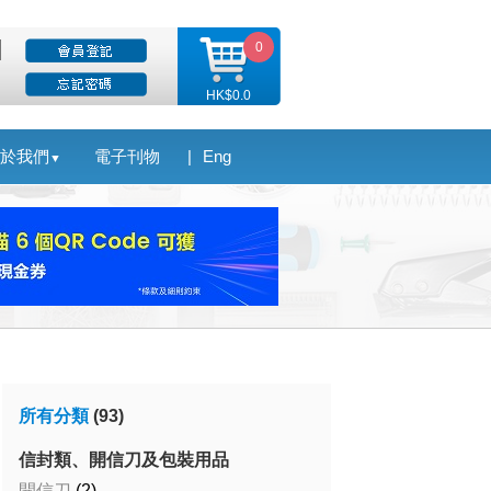
0
HK$0.0
於我們
電子刊物
|
Eng
▼
所有分類
(93)
信封類、開信刀及包裝用品
開信刀
(2)