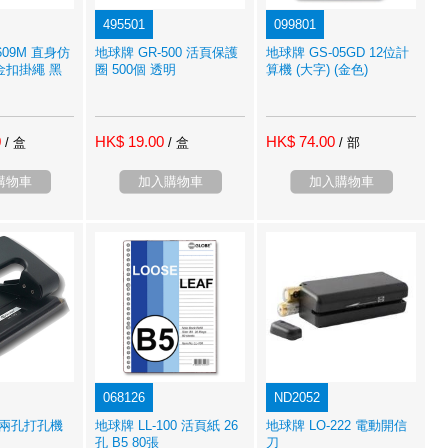
495501
099801
609M 直身仿
地球牌 GR-500 活頁保護
地球牌 GS-05GD 12位計
金扣掛繩 黑
圈 500個 透明
算機 (大字) (金色)
0
HK$ 19.00
HK$ 74.00
/ 盒
/ 盒
/ 部
購物車
加入購物車
加入購物車
068126
ND2052
0 兩孔打孔機
地球牌 LL-100 活頁紙 26
地球牌 LO-222 電動開信
孔 B5 80張
刀