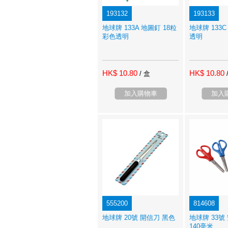
193132
193133
地球牌 133A 地圖釘 18粒
地球牌 133C
彩色透明
透明
HK$ 10.80
HK$ 10.80
/ 盒
加入購物車
加入
555200
814608
地球牌 20號 開信刀 黑色
地球牌 33號
140毫米