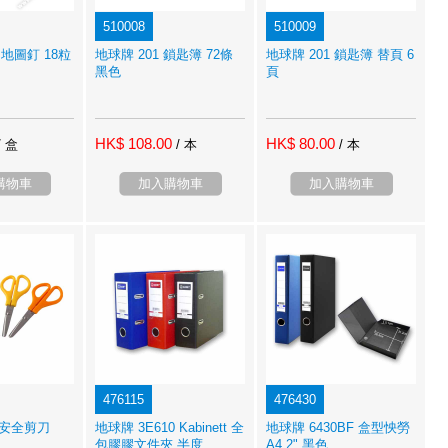
510008
510009
 地圖釘 18粒
地球牌 201 鎖匙簿 72條
地球牌 201 鎖匙簿 替頁 6
黑色
頁
HK$ 108.00
HK$ 80.00
/ 盒
/ 本
/ 本
購物車
加入購物車
加入購物車
476115
476430
 安全剪刀
地球牌 3E610 Kabinett 全
地球牌 6430BF 盒型怏勞
包膠膠文件夾 半度
A4 2" 黑色