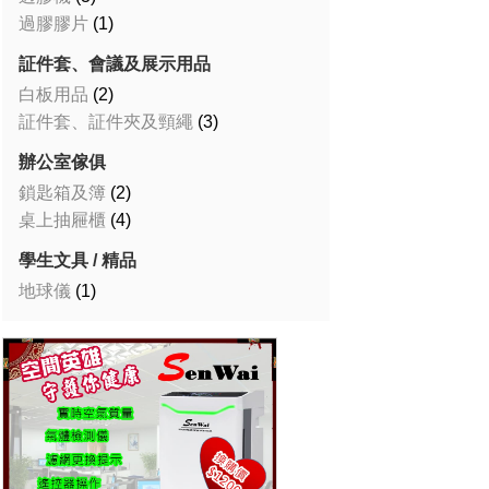
過膠膠片
(1)
証件套、會議及展示用品
白板用品
(2)
証件套、証件夾及頸繩
(3)
辦公室傢俱
鎖匙箱及簿
(2)
桌上抽屜櫃
(4)
學生文具 / 精品
地球儀
(1)