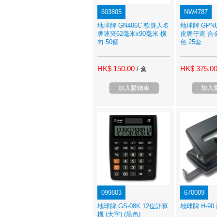
603805
NW4787
地球牌 GN406C 軟身人名
地球牌 GPN
牌連夾62毫米x90毫米 橫
皮牌仔連 合
向 50個
色 25套
HK$ 150.00
HK$ 375.0
/ 盒
加入購物車
加入
099803
670009
地球牌 GS-08K 12位計算
地球牌 H-9
機 (大字) (黑色)