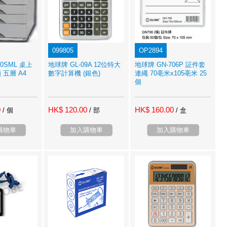
099805
OP2894
0SML 桌上
地球牌 GL-09A 12位特大
地球牌 GN-706P 証件套
五層 A4
數字計算機 (銀色)
連繩 70亳米x105亳米 25
個
0
HK$ 120.00
HK$ 160.00
/ 個
/ 部
/ 盒
購物車
加入購物車
加入購物車