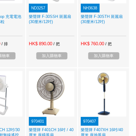
ND3257
NH3638
oop 充電電池
樂聲牌 F-30SSH 斑麗扇
樂聲牌 F-30STH 斑麗扇
4粒
(30厘米/12吋)
(30厘米/12吋)
0
HK$ 890.00
HK$ 760.00
/ 排
/ 把
/ 把
購物車
加入購物車
加入購物車
970401
970407
H 12吋/30
樂聲牌 F401CH 16吋 / 40
樂聲牌 F407XH 16吋/40
 附無線遙控
厘米 座檯風扇
厘米 座地風扇