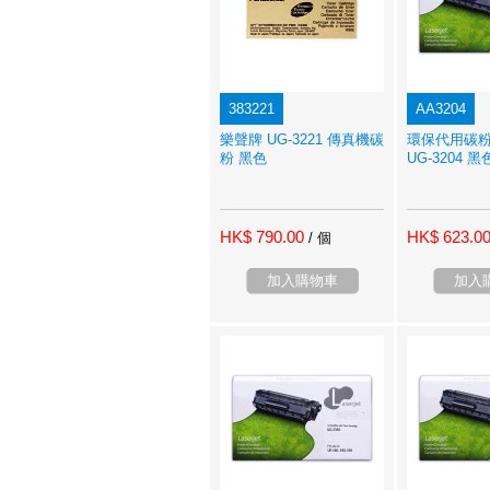
383221
AA3204
樂聲牌 UG-3221 傳真機碳
環保代用碳粉
粉 黑色
UG-3204 黑
HK$ 790.00
HK$ 623.0
/ 個
加入購物車
加入