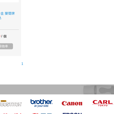
盒 樂聲牌
色
0
/ 個
購物車
1