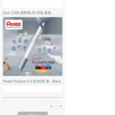
Pentel Floatune 0.5 BZN205 筆 - Black
Double A 鹼性電池 3A 4粒