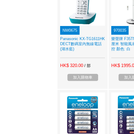
NW0675
970035
Panasonic KX-TG1611HK
樂聲牌 F35TM
DECT數碼室內無線電話
厘米 智能風
(湖水藍)
控 顏色: 白
HK$ 320.00
HK$ 1995.
/ 部
加入購物車
加入