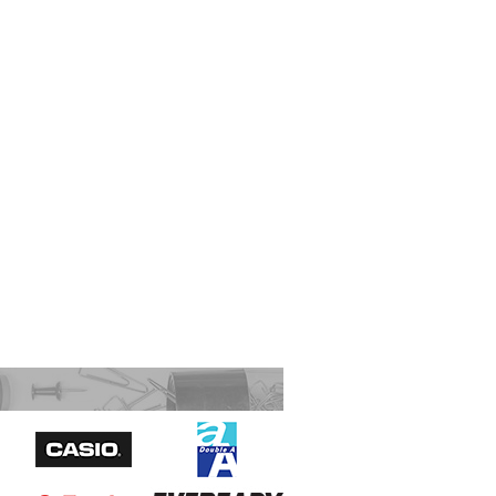
M&G 晨光 AEQ96703 高級粉粒狀碎紙
機 2毫米x6毫米 6張
Sivic C20A 資料簿 A4 20頁 藍色