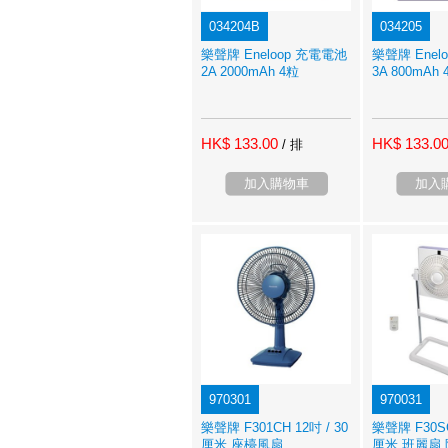
034204B
034205
樂聲牌 Eneloop 充電電池
樂聲牌 Enel
2A 2000mAh 4粒
3A 800mAh 
HK$ 133.00
HK$ 133.0
/ 排
加入購物車
加入
970301
970031
樂聲牌 F301CH 12吋 / 30
樂聲牌 F30SC
厘米 座檯風扇
厘米 班麗扇