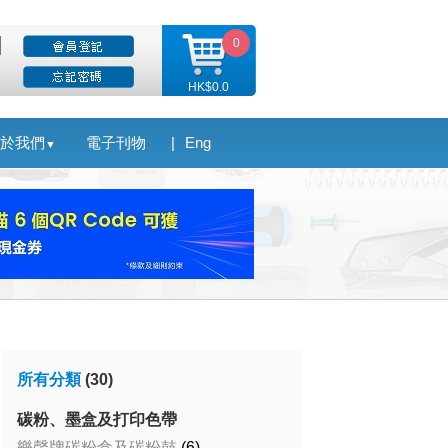
0
HK$0.0
於我們
電子刊物
|
Eng
▼
所有分類
(30)
碳粉、墨盒及打印色帶
樂聲牌碳粉盒及碳粉鼓
(6)