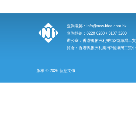
查詢電郵：
info@new-idea.com.hk
查詢熱線：8228 0280 / 3107 3200
辦公室：香港鴨脷洲利樂街2號海灣工貿中
貨倉：香港鴨脷洲利樂街2號海灣工貿中心
版權 © 2026 新意文儀