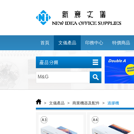
首頁
文儀產品
印務中心
特價商品
>
文儀產品
>
商業機器及配件
>
過膠機